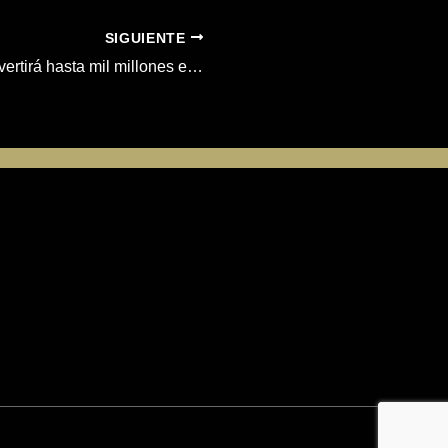
SIGUIENTE
Vanadi Coffee invertirá hasta mil millones en Bitcoins y elige a Bit2Me como proveedor de liquidez y custodio