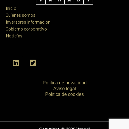
Inicio
Quiénes somos
Inversores Informacion
Gobierno corporativo
Noticias
L
T
i
w
n
i
k
t
Política de privacidad
e
t
Aviso legal
d
e
Política de cookies
i
r
n
-
s
q