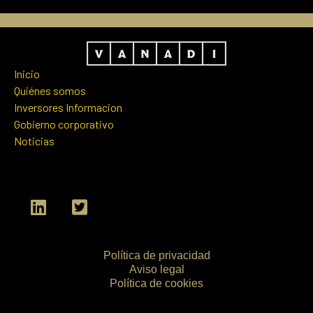
Inicio
Quiénes somos
Inversores Informacion
Gobierno corporativo
Noticias
L
T
i
w
n
i
k
t
Política de privacidad
e
t
Aviso legal
d
e
Política de cookies
i
r