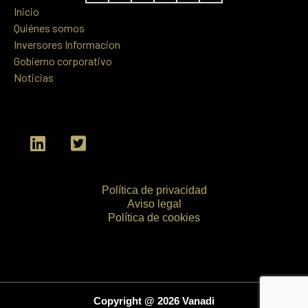
Inicio
Quiénes somos
Inversores Informacion
Gobierno corporativo
Noticias
L
T
i
w
n
i
k
t
Política de privacidad
e
t
Aviso legal
d
e
Política de cookies
i
r
n
-
s
q
u
Copyright @ 2026 Vanadi